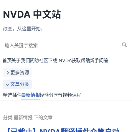
NVDA 中文站
改变，从这里开始。
搜
索
关
首页
关于我们
赞助社区
下载 NVDA
获取帮助
新手问答
键
更多资源
字
文章分类
精选插件
最新情报
经验分享
音视频课程
分类 最新情报 下的文章
【已截止】NVDA翻译插件众筹启动