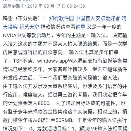
最后更新于: 2019 年 09 月 17 日 09:24:39
鸣谢（不分先后）：
知行软件园
中国盲人安卓爱好者
晴
天博客
新艺天空
捐款情况请查看
这里
又是一年一度的
NVDA中文筹款启动月，今年的主题是：输入法。 决定输
入法为这次的主题并不是某人拍大腿的结果，而是一次群
内民意调查得出的群众意向。 输入法也算是多年旧患
了，TSF不读、windows app输入界面支持有缺憾等各类
情况已经累积多年，大家普遍吐槽较多。继去年翻译插件
开发成功之后，下一个我们要突破的就是他：输入法。
由于输入法开发涉及大量系统底层，也涉及多门语言的并
行应用，难度坡大。经过再三咨询考量，我们决定把今年
的计划资金定为8000。 为了增加目标达成的可能性，也
有鉴于多年来捐款资金搜集难这个大前提，相对应的，捐
款门槛今年将从0提升至50RMB。于是今年的输入法执行
情况如下： 0、筹款活动目标：1、解决IME输入法相同候