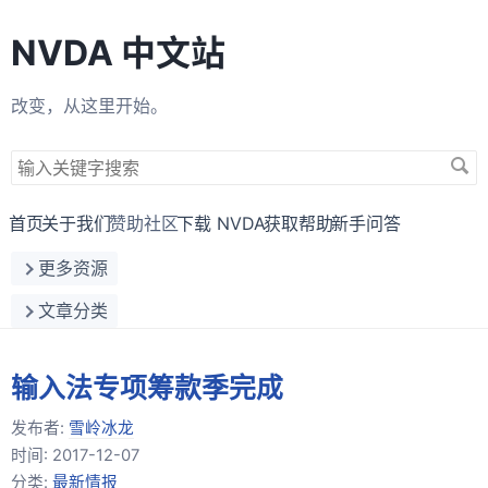
NVDA 中文站
改变，从这里开始。
搜
索
关
首页
关于我们
赞助社区
下载 NVDA
获取帮助
新手问答
键
更多资源
字
文章分类
输入法专项筹款季完成
发布者:
雪岭冰龙
时间:
2017-12-07
分类:
最新情报