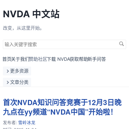
NVDA 中文站
改变，从这里开始。
搜
索
关
首页
关于我们
赞助社区
下载 NVDA
获取帮助
新手问答
键
更多资源
字
文章分类
首次NVDA知识问答竞赛于12月3日晚
九点在yy频道“NVDA中国”开始啦！
发布者:
雪岭冰龙