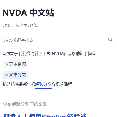
NVDA 中文站
改变，从这里开始。
搜
索
关
首页
关于我们
赞助社区
下载 NVDA
获取帮助
新手问答
键
更多资源
字
文章分类
精选插件
最新情报
经验分享
音视频课程
分类 经验分享 下的文章
视障人士使用Sibelius经验谈