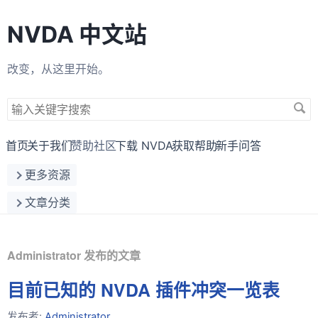
NVDA 中文站
改变，从这里开始。
搜
索
关
首页
关于我们
赞助社区
下载 NVDA
获取帮助
新手问答
键
更多资源
字
文章分类
Administrator 发布的文章
目前已知的 NVDA 插件冲突一览表
发布者:
Administrator