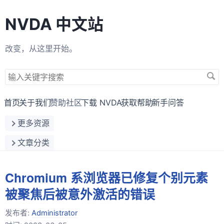
NVDA 中文站
改变，从这里开始。
搜
索
关
首页
关于我们
赞助社区
下载 NVDA
获取帮助
新手问答
键
更多资源
字
文章分类
Chromium 系浏览器已修复个别元素
被聚焦后被意外激活的错误
发布者:
Administrator