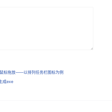
览与鼠标拖放——以排列任务栏图标为例
r生成exe