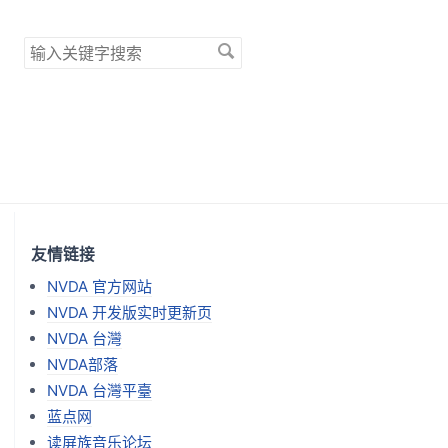
搜
索
关
键
字
友情链接
NVDA 官方网站
NVDA 开发版实时更新页
NVDA 台灣
NVDA部落
NVDA 台灣平臺
蓝点网
读屏族音乐论坛