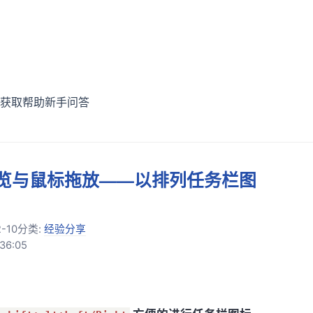
获取帮助
新手问答
象浏览与鼠标拖放——以排列任务栏图
-10
分类:
经验分享
36:05