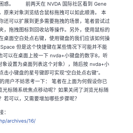
惑。 前两天在 NVDA 国际社区看到 Gene
，原来对象浏览结合鼠标拖拽可以如此顺滑。 本
你还可以扩展到更多需要拖拽的场景，笔者尝试过
夹，拖拽图标到回收站等操作。另外，使用鼠标的
在桌面空白处点右键，使用键盘的我们应该如何操
lt+Space 但是这个快捷键在某些情况下可能并不能
，也可以在桌面上按一下 nvda+小键盘的数字8，听
对象设置为桌面列表这个对象），随后按 nvda+小
点击小键盘的星号键即可实现“空白处点右键”。
 的用户不妨思考一下： 笔者在上面为何假设你已
了浏览光标随系统焦点移动呢？如果关闭了浏览光标随
？若可以，又需要增加哪些步骤呢？
接：
hp/archives/16/