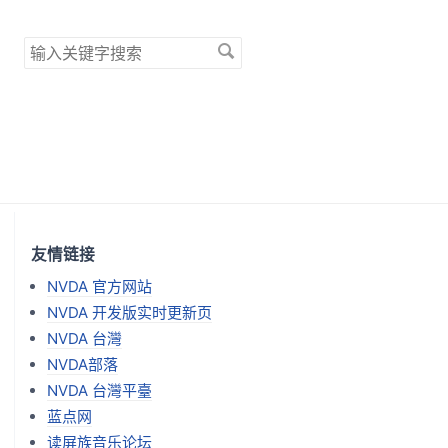
搜
索
关
键
字
友情链接
NVDA 官方网站
NVDA 开发版实时更新页
NVDA 台灣
NVDA部落
NVDA 台灣平臺
蓝点网
读屏族音乐论坛