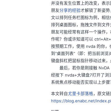
并没有发生位置上的改变，表示困
朋友
分享的经验
才解锁了新姿势
文以排列任务栏图标为例，相信
排列桌面图标，拖拽文件到文件
朋友可能经常有这样一个操作，
作呢？你或许知道可以 ctrl+A
按预期工作，使用 nvda 的你
到“桌面列表”（即：把当前浏览
键盘斜杠把鼠标指针移动过来，
最后，若你是刚接触 NvDA
经按下 nvda+大键盘7打开
系统焦点移动能否实现以上步骤
本文转自
尤里卡部落格
，原文链
https://blog.enabc.net/index.p