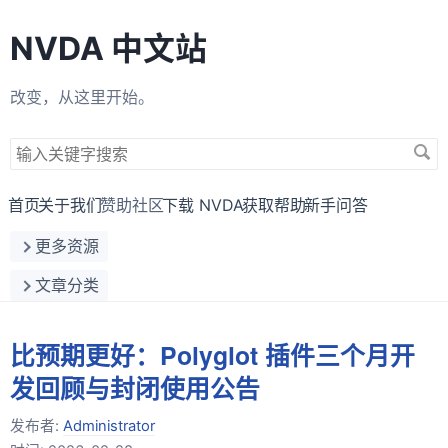
NVDA 中文站
改变，从这里开始。
搜
索
关
首页
关于我们
赞助社区
下载 NVDA
获取帮助
新手问答
键
更多资源
字
文章分类
比预期更好：Polyglot 插件三个月开
发回顾与封闭使用公告
发布者:
Administrator