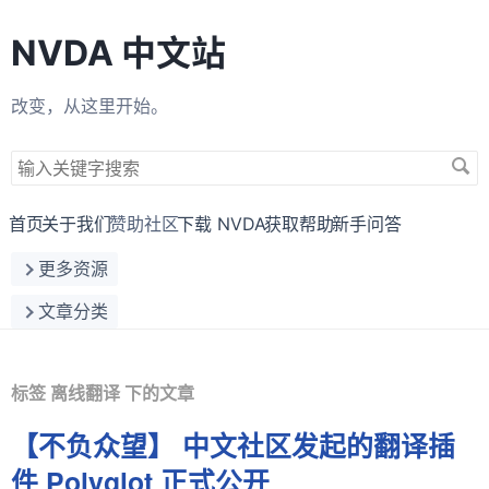
NVDA 中文站
改变，从这里开始。
搜
索
关
首页
关于我们
赞助社区
下载 NVDA
获取帮助
新手问答
键
更多资源
字
文章分类
标签 离线翻译 下的文章
【不负众望】 中文社区发起的翻译插
件 Polyglot 正式公开