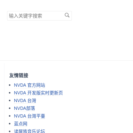
搜
索
关
键
字
友情链接
NVDA 官方网站
NVDA 开发版实时更新页
NVDA 台灣
NVDA部落
NVDA 台灣平臺
蓝点网
读屏族音乐论坛