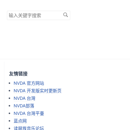
搜
索
关
键
字
友情链接
NVDA 官方网站
NVDA 开发版实时更新页
NVDA 台灣
NVDA部落
NVDA 台灣平臺
蓝点网
读屏族音乐论坛