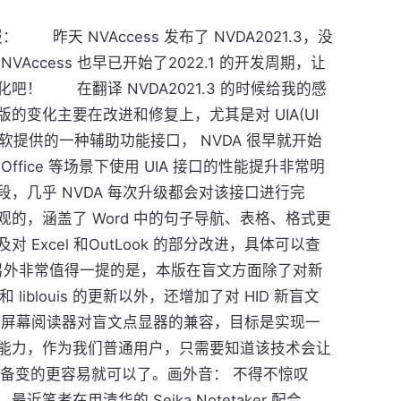
报： 昨天 NVAccess 发布了 NVDA2021.3，没
Access 也早已开始了2022.1 的开发周期，让
吧！ 在翻译 NVDA2021.3 的时候给我的感
的变化主要在改进和修复上，尤其是对 UIA(UI
A 是 微软提供的一种辅助功能接口， NVDA 很早就开始
fice 等场景下使用 UIA 接口的性能提升非常明
，几乎 NVDA 每次升级都会对该接口进行完
的，涵盖了 Word 中的句子导航、表格、格式更
Excel 和OutLook 的部分改进，具体可以查
 另外非常值得一提的是，本版在盲文方面除了对新
 的兼容和 liblouis 的更新以外，还增加了对 HID 新盲文
化屏幕阅读器对盲文点显器的兼容，目标是实现一
能力，作为我们普通用户，只需要知道该技术会让
显设备变的更容易就可以了。画外音： 不得不惊叹
近笔者在用清华的 Seika Notetaker 配合