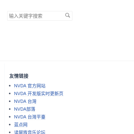
搜
索
关
键
字
友情链接
NVDA 官方网站
NVDA 开发版实时更新页
NVDA 台灣
NVDA部落
NVDA 台灣平臺
蓝点网
读屏族音乐论坛