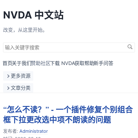
NVDA 中文站
改变，从这里开始。
搜
索
关
首页
关于我们
赞助社区
下载 NVDA
获取帮助
新手问答
键
更多资源
字
文章分类
“怎么不读？” - 一个插件修复个别组合
框下拉更改选中项不朗读的问题
发布者:
Administrator