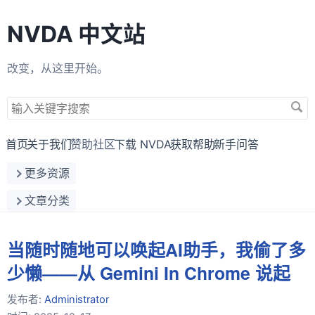
NVDA 中文站
改变，从这里开始。
搜
索
关
首页
关于我们
赞助社区
下载 NVDA
获取帮助
新手问答
键
更多资源
字
文章分类
当随时随地可以唤起AI助手，我偷了多
少懒——从 Gemini In Chrome 说起
发布者:
Administrator