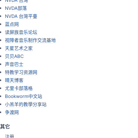
NVDA 台灣
NVDA部落
NVDA 台灣平臺
蓝点网
读屏族音乐论坛
视障者音乐制作交流基地
天星艺术之家
贝贝ABC
声音巴士
特教学习资源网
晴天博客
尤里卡部落格
Bookworm中文站
小羔羊的教學分享站
争渡网
其它
注册