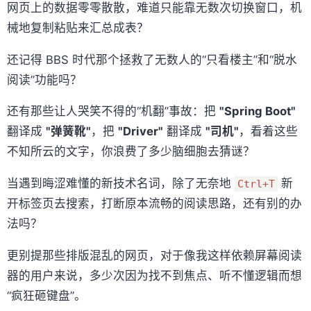
网页上的数据零零散散，难道只能靠无数次切换窗口，机
械地复制粘贴来汇总成表？
还记得 BBS 时代那个拯救了无数人的“只看楼主”和“脱水
阅读”功能吗？
还有那些让人哭笑不得的“机翻”事故：把
"Spring Boot"
翻译成
"弹簧靴"
，把
"Driver"
翻译成
"司机"
，看着这些
不知所云的文字，你浪费了多少脑细胞去猜谜？
当遇到晦涩难懂的新技术名词，除了无奈地
新
Ctrl+T
开标签页去搜索，打断原本流畅的阅读思路，还有别的办
法吗？
更别提那些排版混乱的网页，对于像我这样依赖屏幕阅读
器的用户来说，多少次因为找不到焦点、听不懂逻辑而想
“疯狂砸键盘”。