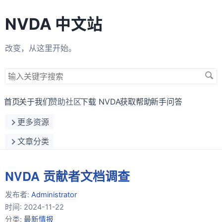
NVDA 中文站
改变，从这里开始。
搜
索
关
首页
关于我们
赞助社区
下载 NVDA
获取帮助
新手问答
键
更多资源
字
文章分类
NVDA 贡献者文档调查
发布者:
Administrator
时间:
2024-11-22
分类:
最新情报