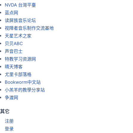
NVDA 台灣平臺
蓝点网
读屏族音乐论坛
视障者音乐制作交流基地
天星艺术之家
贝贝ABC
声音巴士
特教学习资源网
晴天博客
尤里卡部落格
Bookworm中文站
小羔羊的教學分享站
争渡网
其它
注册
登录