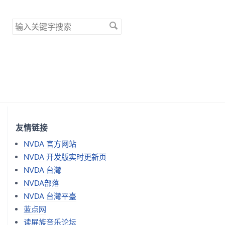
搜
索
关
键
字
友情链接
NVDA 官方网站
NVDA 开发版实时更新页
NVDA 台灣
NVDA部落
NVDA 台灣平臺
蓝点网
读屏族音乐论坛