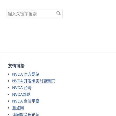
搜
索
关
键
字
友情链接
NVDA 官方网站
NVDA 开发版实时更新页
NVDA 台灣
NVDA部落
NVDA 台灣平臺
蓝点网
读屏族音乐论坛