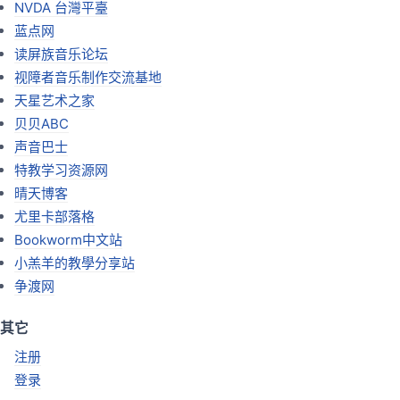
NVDA 台灣平臺
蓝点网
读屏族音乐论坛
视障者音乐制作交流基地
天星艺术之家
贝贝ABC
声音巴士
特教学习资源网
晴天博客
尤里卡部落格
Bookworm中文站
小羔羊的教學分享站
争渡网
其它
注册
登录