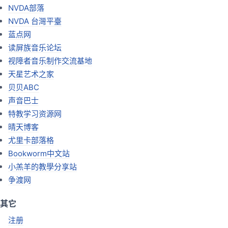
NVDA部落
NVDA 台灣平臺
蓝点网
读屏族音乐论坛
视障者音乐制作交流基地
天星艺术之家
贝贝ABC
声音巴士
特教学习资源网
晴天博客
尤里卡部落格
Bookworm中文站
小羔羊的教學分享站
争渡网
其它
注册