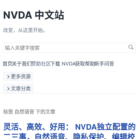
NVDA 中文站
改变，从这里开始。
搜
索
关
首页
关于我们
赞助社区
下载 NVDA
获取帮助
新手问答
键
更多资源
字
文章分类
标签 自然语音 下的文章
灵活、高效、好用： NVDA独立配置的
二三事，自然语音、隐私保护、编辑校