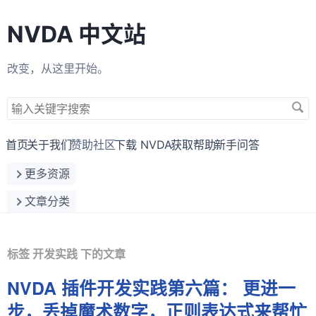
NVDA 中文站
改变，从这里开始。
搜
索
关
首页
关于我们
赞助社区
下载 NVDA
获取帮助
新手问答
键
更多资源
字
文章分类
标签 开发实践 下的文章
NVDA 插件开发实践第六篇： 更进一
步，丢掉魔术数字，正则表达式来帮忙