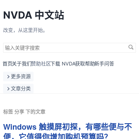
NVDA 中文站
改变，从这里开始。
搜
索
关
首页
关于我们
赞助社区
下载 NVDA
获取帮助
新手问答
键
更多资源
字
文章分类
标签 分享 下的文章
Windows 触摸屏初探，有哪些便与不
便，它值得你增加购机预算吗？