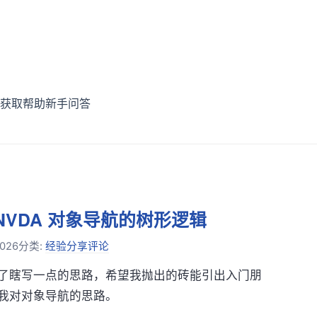
获取帮助
新手问答
NVDA 对象导航的树形逻辑
2026
分类:
经验分享
评论
了瞎写一点的思路，希望我抛出的砖能引出入门朋
我对对象导航的思路。