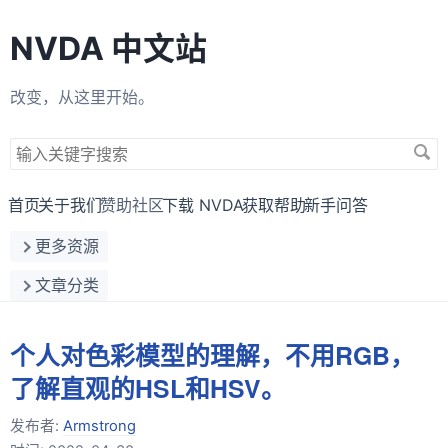
NVDA 中文站
改变，从这里开始。
搜
索
关
首页
关于我们
赞助社区
下载 NVDA
获取帮助
新手问答
键
更多资源
字
文章分类
个人对色彩模型的理解，不用RGB，
了解直观的HSL和HSV。
发布者:
Armstrong