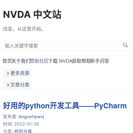
NVDA 中文站
改变，从这里开始。
搜
索
关
首页
关于我们
赞助社区
下载 NVDA
获取帮助
新手问答
键
更多资源
字
文章分类
好用的python开发工具——PyCharm
发布者:
bngvehpwvj
时间:
2022-01-26
分类:
经验分享