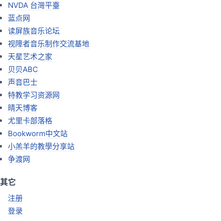
NVDA 台灣平臺
蓝点网
读屏族音乐论坛
视障者音乐制作交流基地
天星艺术之家
贝贝ABC
声音巴士
特教学习资源网
晴天博客
尤里卡部落格
Bookworm中文站
小羔羊的教學分享站
争渡网
其它
注册
登录