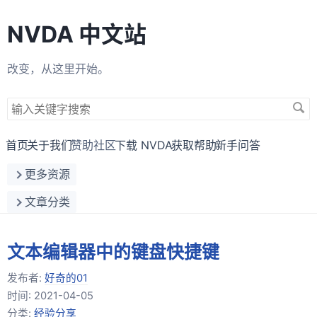
NVDA 中文站
改变，从这里开始。
搜
索
关
首页
关于我们
赞助社区
下载 NVDA
获取帮助
新手问答
键
更多资源
字
文章分类
文本编辑器中的键盘快捷键
发布者:
好奇的01
时间:
2021-04-05
分类:
经验分享