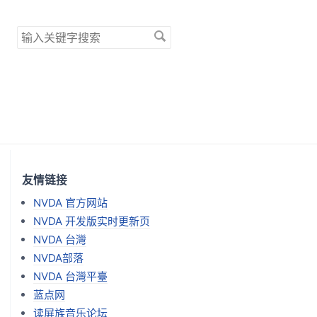
搜
索
关
键
字
友情链接
NVDA 官方网站
NVDA 开发版实时更新页
NVDA 台灣
NVDA部落
NVDA 台灣平臺
蓝点网
读屏族音乐论坛