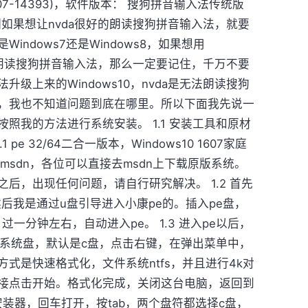
1607-14393)，软件版本： 搜狗拼音输入法传统版
 首先，我们如果想让nvda很好的朗读搜狗拼音输入法，就要
ndows7还是Windows8，如果想用
vda朗读搜狗拼音输入法，那么一定要记住，千万不要
级上来的Windows10，nvda是无法朗读搜狗
，我也不知道问题到底在哪里。所以下面我先说一
照我的方法进行系统安装。 1.1 安装工具和原材
 pe 32/64二合一版本，Windows10 1607家庭
msdn，各位可以直接去msdn上下载原版系统。
后，出现任何问题，请自行研究解决。 1.2 首先
然后我是通过u盘引导进入小康pe的。插入pe盘，
过一分钟左右，自动进入pe。 1.3 进入pe以后，
到系统盘，默认是c盘，点击右键，在弹出菜单中，
式是快速格式化，文件系统ntfs，并且进行4k对
接点击开始。格式化完成，关闭这台电脑，返回到
快速安装器，回车打开，按tab，两个盘符都选择c盘，