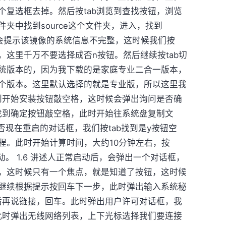
个复选框去掉。然后按tab浏览到查找按钮，浏览
夹中找到source这个文件夹，进入，找到
车，此时会提示该镜像的系统信息不完整，这时候我们按
好。这里千万不要选择成否n按钮。然后继续按tab切
统版本的，因为我下载的是家庭专业二合一版本，
个版本。这里默认选择的就是专业版，所以这里我
找到开始安装按钮敲空格，这时候会弹出询问是否确
，找到确定按钮敲空格，此时开始往系统盘复制文
是否现在重启的对话框，我们按tab找到是y按钮空
程。此时开始计算时间，大约10分钟左右，按
启动。 1.6 讲述人正常启动后，会弹出一个对话框，
，这时候只有一个焦点，就是知道了按钮，这时候
继续根据提示按回车下一步，此时弹出输入系统秘
以后再说链接，回车。此时弹出用户许可对话框，我
，此时弹出无线网络列表，上下光标选择我们要连接