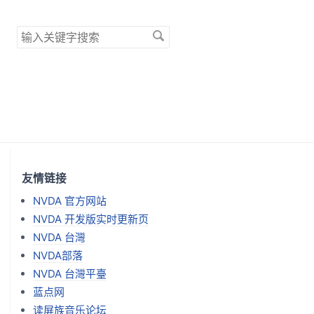
搜
索
关
键
字
友情链接
NVDA 官方网站
NVDA 开发版实时更新页
NVDA 台灣
NVDA部落
NVDA 台灣平臺
蓝点网
读屏族音乐论坛