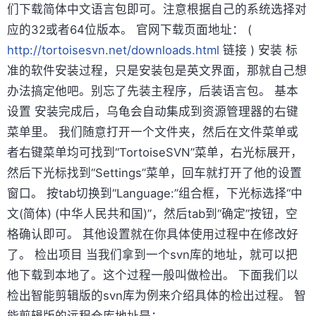
们下载简体中文语言包即可。注意根据自己的系统选择对
应的32或者64位版本。 官网下载页面地址： (
http://tortoisesvn.net/downloads.html
链接 ) 安装 标
准的软件安装过程，只是安装包是英文界面，那就自己想
办法搞定他吧。别忘了先装主程序，后装语言包。 基本
设置 安装完成后，乌龟会自动集成到资源管理器的右键
菜单里。 我们随意打开一个文件夹，然后在文件菜单或
者右键菜单均可找到“TortoiseSVN”菜单，右光标展开，
然后下光标找到“Settings”菜单，回车就打开了他的设置
窗口。 按tab切换到“Language:”组合框，下光标选择“中
文(简体) (中华人民共和国)”，然后tab到“确定”按钮，空
格确认即可。 其他设置就在你具体使用过程中在修改好
了。 检出项目 当我们拿到一个svn库的地址，就可以把
他下载到本地了。这个过程一般叫做检出。 下面我们以
检出智能剪辑版的svn库为例来介绍具体的检出过程。 智
能剪辑版的远程仓库地址是：