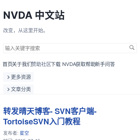
NVDA 中文站
改变，从这里开始。
搜
索
关
首页
关于我们
赞助社区
下载 NVDA
获取帮助
新手问答
键
更多资源
字
文章分类
转发晴天博客- SVN客户端-
TortoiseSVN入门教程
发布者:
星空