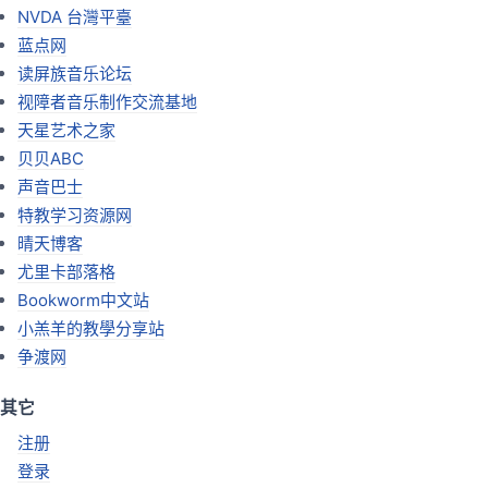
NVDA 台灣平臺
蓝点网
读屏族音乐论坛
视障者音乐制作交流基地
天星艺术之家
贝贝ABC
声音巴士
特教学习资源网
晴天博客
尤里卡部落格
Bookworm中文站
小羔羊的教學分享站
争渡网
其它
注册
登录