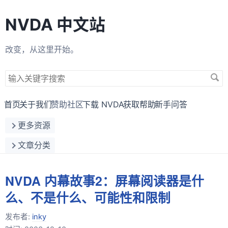
NVDA 中文站
改变，从这里开始。
搜
索
关
首页
关于我们
赞助社区
下载 NVDA
获取帮助
新手问答
键
更多资源
字
文章分类
NVDA 内幕故事2：屏幕阅读器是什
么、不是什么、可能性和限制
发布者:
inky