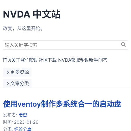
NVDA 中文站
改变，从这里开始。
搜
索
关
首页
关于我们
赞助社区
下载 NVDA
获取帮助
新手问答
键
更多资源
字
文章分类
使用ventoy制作多系统合一的启动盘
发布者:
暗密
时间:
2023-01-26
分类:
经验分享