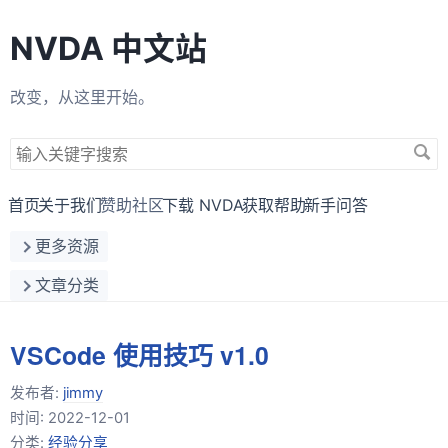
NVDA 中文站
改变，从这里开始。
搜
索
关
首页
关于我们
赞助社区
下载 NVDA
获取帮助
新手问答
键
更多资源
字
文章分类
VSCode 使用技巧 v1.0
发布者:
jimmy
时间:
2022-12-01
分类:
经验分享