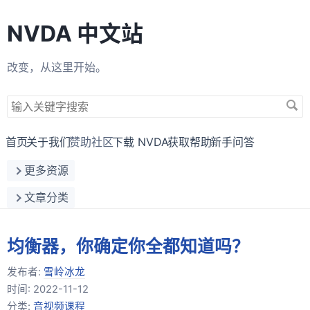
NVDA 中文站
改变，从这里开始。
搜
索
关
首页
关于我们
赞助社区
下载 NVDA
获取帮助
新手问答
键
更多资源
字
文章分类
均衡器，你确定你全都知道吗？
发布者:
雪岭冰龙
时间:
2022-11-12
分类:
音视频课程